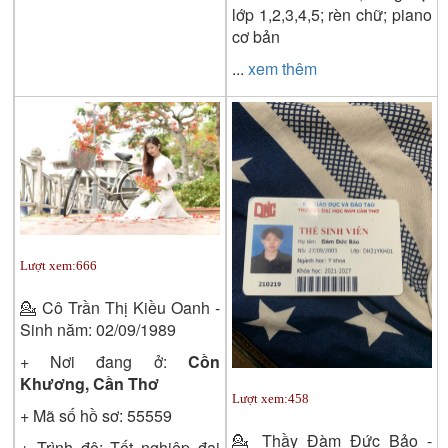
lớp 1,2,3,4,5; rèn chữ; piano
cơ bản
...
xem thêm
Lượt xem:
666
💁
Cô Trần Thị Kiều Oanh -
Sinh năm: 02/09/1989
+ Nơi đang ở:
Cồn
Khương, Cần Thơ
Lượt xem:
458
+ Mã số hồ sơ:
55559
💁
Thầy Đàm Đức Bảo -
+ Trình độ:
Tốt nghiệp đại