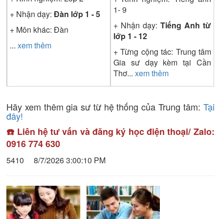
1- 9
+ Nhận dạy:
Đàn lớp 1 - 5
+ Nhận dạy:
Tiếng Anh từ
+ Môn khác: Đàn
lớp 1 - 12
...
xem thêm
+ Từng cộng tác: Trung tâm
Gia sư dạy kèm tại Cần
Thơ
...
xem thêm
Hãy xem thêm gia sư từ hệ thống của Trung tâm:
Tại
đây!
☎️ Liên hệ tư vấn và đăng ký học điện thoại/ Zalo:
0916 774 630
5410
8/7/2026 3:00:10 PM