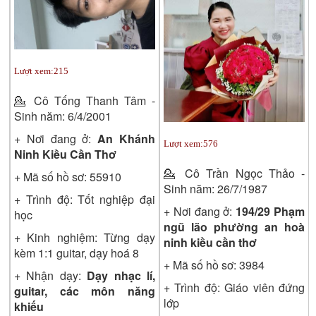
Lượt xem:
215
💁
Cô Tống Thanh Tâm -
Sinh năm: 6/4/2001
+ Nơi đang ở:
An Khánh
Lượt xem:
576
Ninh Kiều Cần Thơ
💁
Cô Trần Ngọc Thảo -
+ Mã số hồ sơ:
55910
Sinh năm: 26/7/1987
+ Trình độ:
Tốt nghiệp đại
+ Nơi đang ở:
194/29 Phạm
học
ngũ lão phường an hoà
+ Kinh nghiệm: Từng dạy
ninh kiều cần thơ
kèm 1:1 guitar, dạy hoá 8
+ Mã số hồ sơ:
3984
+ Nhận dạy:
Dạy nhạc lí,
+ Trình độ:
Giáo viên đứng
guitar, các môn năng
lớp
khiếu