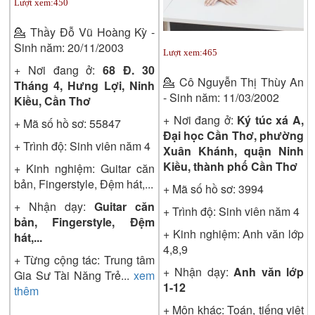
Lượt xem:
450
💁
Thầy Đỗ Vũ Hoàng Kỳ -
Sinh năm: 20/11/2003
Lượt xem:
465
+ Nơi đang ở:
68 Đ. 30
💁
Cô Nguyễn Thị Thùy An
Tháng 4, Hưng Lợi, Ninh
- Sinh năm: 11/03/2002
Kiều, Cần Thơ
+ Nơi đang ở:
Ký túc xá A,
+ Mã số hồ sơ:
55847
Đại học Cần Thơ, phường
+ Trình độ:
Sinh viên năm 4
Xuân Khánh, quận Ninh
Kiều, thành phố Cần Thơ
+ Kinh nghiệm: Guitar căn
bản, Fingerstyle, Đệm hát,...
+ Mã số hồ sơ:
3994
+ Nhận dạy:
Guitar căn
+ Trình độ:
Sinh viên năm 4
bản, Fingerstyle, Đệm
+ Kinh nghiệm: Anh văn lớp
hát,...
4,8,9
+ Từng cộng tác: Trung tâm
+ Nhận dạy:
Anh văn lớp
Gia Sư Tài Năng Trẻ
...
xem
1-12
thêm
+ Môn khác: Toán, tiếng việt