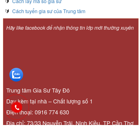
🔰
Cách lấy mã số gia sư
🔰
Cách tuyển gia sư của Trung tâm
Hãy like facebook để nhận thông tin lớp mới thường xuyên
Trung tâm Gia Sư Tây Đô
Dạy kèm tại nhà – Chất lượng số 1
Điện thoại: 0916 774 630
Địa chỉ: 73/33 Nguyễn Trãi, Ninh Kiều, TP Cần Thơ
© Designed by Tin Hoc Tay Do