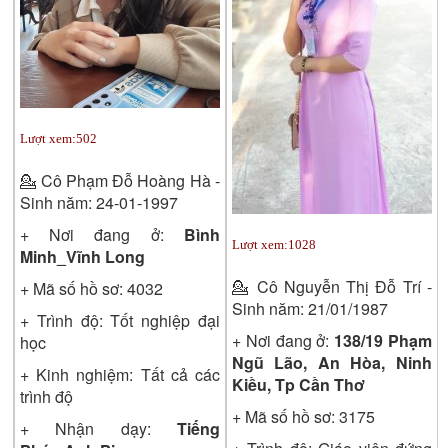
Lượt xem:
502
💁
Cô Phạm Đỗ Hoàng Hà -
Sinh năm: 24-01-1997
+ Nơi đang ở:
Bình
Lượt xem:
1028
Minh_Vĩnh Long
💁
Cô Nguyễn Thị Đỗ Trí -
+ Mã số hồ sơ:
4032
Sinh năm: 21/01/1987
+ Trình độ:
Tốt nghiệp đại
+ Nơi đang ở:
138/19 Phạm
học
Ngũ Lão, An Hòa, Ninh
+ Kinh nghiệm: Tất cả các
Kiều, Tp Cần Thơ
trình độ
+ Mã số hồ sơ:
3175
+ Nhận dạy:
Tiếng