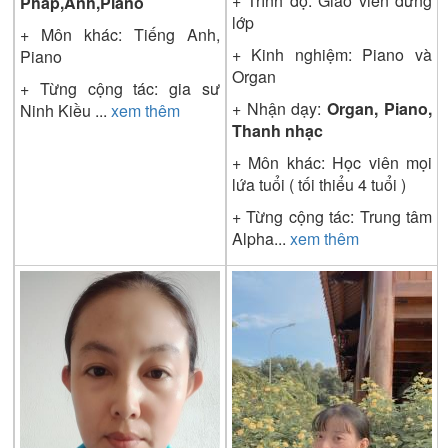
+ Trình độ:
Giáo viên đứng
Pháp,Anh,Piano
lớp
+ Môn khác: Tiếng Anh,
+ Kinh nghiệm: Piano và
Piano
Organ
+ Từng cộng tác: gia sư
+ Nhận dạy:
Organ, Piano,
Ninh Kiều
...
xem thêm
Thanh nhạc
+ Môn khác: Học viên mọi
lứa tuổi ( tối thiểu 4 tuổi )
+ Từng cộng tác: Trung tâm
Alpha
...
xem thêm