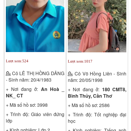
Lượt xem:
524
Lượt xem:
1017
💁
Cô LÊ THỊ HỒNG DÂNG
💁
Cô Võ Hồng Liên - Sinh
- Sinh năm: 20/4/1983
năm: 20/05/1998
+ Nơi đang ở:
An Hoà _
+ Nơi đang ở:
180 CMT8,
NK_ CT
Bình Thủy, Cần Thơ
+ Mã số hồ sơ:
3998
+ Mã số hồ sơ:
2586
+ Trình độ:
Giáo viên đứng
+ Trình độ:
Tốt nghiệp đại
lớp
học
+ Kinh nghiệm: Lớp 2
+ Kinh nghiệm: Tiếng anh