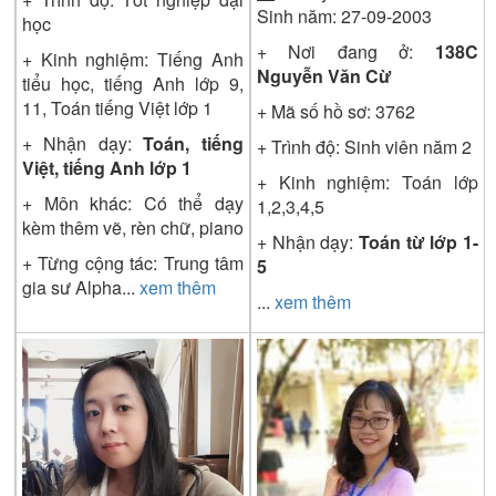
Sinh năm: 27-09-2003
học
+ Nơi đang ở:
138C
+ Kinh nghiệm: Tiếng Anh
Nguyễn Văn Cừ
tiểu học, tiếng Anh lớp 9,
11, Toán tiếng Việt lớp 1
+ Mã số hồ sơ:
3762
+ Nhận dạy:
Toán, tiếng
+ Trình độ:
Sinh viên năm 2
Việt, tiếng Anh lớp 1
+ Kinh nghiệm: Toán lớp
+ Môn khác: Có thể dạy
1,2,3,4,5
kèm thêm vẽ, rèn chữ, piano
+ Nhận dạy:
Toán từ lớp 1-
+ Từng cộng tác: Trung tâm
5
gia sư Alpha
...
xem thêm
...
xem thêm