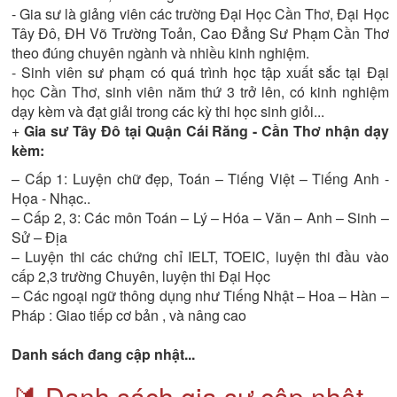
- Gia sư là giảng viên các trường Đại Học Cần Thơ, Đại Học
Tây Đô, ĐH Võ Trường Toản, Cao Đẳng Sư Phạm Cần Thơ
theo đúng chuyên ngành và nhiều kinh nghiệm.
- Sinh viên sư phạm có quá trình học tập xuất sắc tại Đại
học Cần Thơ, sinh viên năm thứ 3 trở lên, có kinh nghiệm
dạy kèm và đạt giải trong các kỳ thi học sinh giỏi...
+
Gia sư Tây Đô tại Quận Cái Răng - Cần Thơ nhận dạy
kèm:
– Cấp 1: Luyện chữ đẹp, Toán – Tiếng Việt – Tiếng Anh -
Họa - Nhạc..
– Cấp 2, 3: Các môn Toán – Lý – Hóa – Văn – Anh – Sinh –
Sử – Địa
– Luyện thi các chứng chỉ IELT, TOEIC, luyện thi đầu vào
cấp 2,3 trường Chuyên, luyện thi Đại Học
– Các ngoại ngữ thông dụng như Tiếng Nhật – Hoa – Hàn –
Pháp : Giao tiếp cơ bản , và nâng cao
Danh sách đang cập nhật...
🔰 Danh sách gia sư cập nhật