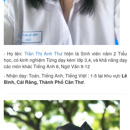
- Họ tên:
Trần Thị Anh Thư
hiện là
Sinh viên năm 2
Tiểu
học
, có kinh nghiệm
Từng dạy kèm lớp 3,4
, và khả năng dạy
các môn khác
Tiếng Anh 6, Ngữ Văn 9-12
- Nhận dạy:
Toán, Tiếng Anh, Tiếng Việt : 1-5
tại khu vực
Lê
Bình, Cái Răng, Thành Phố Cần Thơ
.