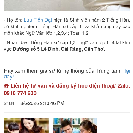
- Họ tên:
Lưu Tiến Đạt
hiện là
Sinh viên năm 2
Tiếng Hàn
,
có kinh nghiệm
Tiếng Hàn sơ cấp 1
, và khả năng dạy các
môn khác
Ngữ Văn lớp 1,2,3,4; Toán 1,2
- Nhận dạy:
Tiếng Hàn sơ cấp 1,2 ; ngữ văn lớp 1- 4
tại khu
vực
Đường số 5 Lê Bình, Cái Răng, Cần Thơ
.
Hãy xem thêm gia sư từ hệ thống của Trung tâm:
Tại
đây!
☎️ Liên hệ tư vấn và đăng ký học điện thoại/ Zalo:
0916 774 630
2184
8/6/2026 9:13:46 PM