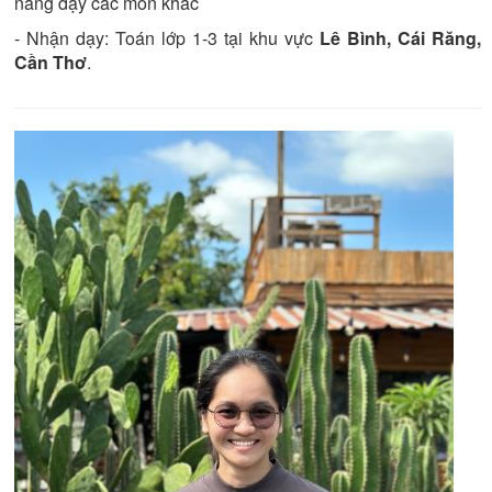
năng dạy các môn khác
- Nhận dạy:
Toán lớp 1-3
tại khu vực
Lê Bình, Cái Răng,
Cần Thơ
.