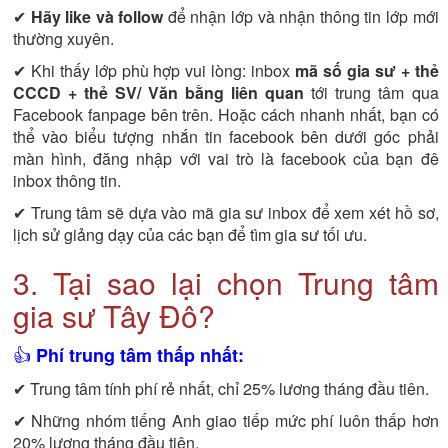
✔
Hãy like và follow
để nhận lớp và nhận thông tin lớp mới
thường xuyên.
✔ Khi thấy lớp phù hợp vui lòng: inbox
mã số gia sư + thẻ
CCCD + thẻ SV/ Văn bằng liên quan
tới trung tâm qua
Facebook fanpage bên trên. Hoặc cách nhanh nhất, bạn có
thể vào biểu tượng nhắn tin facebook bên dưới góc phải
màn hình, đăng nhập với vai trò là facebook của bạn đê
inbox thông tin.
✔ Trung tâm sẽ dựa vào mã gia sư inbox để xem xét hồ sơ,
lịch sử giảng dạy của các bạn để tìm gia sư tối ưu.
3. Tại sao lại chọn Trung tâm
gia sư Tây Đô?
👍
Phí trung tâm thấp nhất:
✔ Trung tâm tính phí rẻ nhất, chỉ 25% lương tháng đầu tiên.
✔ Những nhóm tiếng Anh giao tiếp mức phí luôn thấp hơn
20% lương tháng đầu tiên.