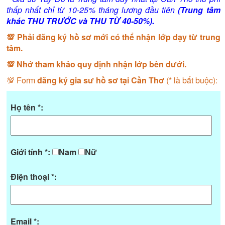
thấp nhất chỉ từ 10-25% tháng lương đầu tiên
(Trung tâm
khác THU TRƯỚC và THU TỪ 40-50%).
💯 Phải đăng ký hồ sơ mới có thể nhận lớp dạy từ trung
tâm.
💯 Nhớ tham khảo quy định nhận lớp bên dưới.
💯 Form
đăng ký gia sư hồ sơ tại Cần Thơ
(* là bắt buộc):
Họ tên *:
Giới tính *:
Nam
Nữ
Điện thoại *:
Email *: