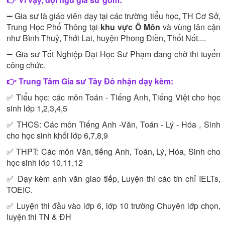
➖ Gia sư là giáo viên dạy tại các trường tiểu học, TH Cơ Sở,
Trung Học Phổ Thông tại
khu vực Ô Môn
và vùng lân cận
như Bình Thuỷ, Thới Lai, huyện Phong Điền, Thốt Nốt....
➖ Gia sư Tốt Nghiệp Đại Học Sư Phạm đang chờ thi tuyển
công chức.
👉 Trung Tâm Gia sư Tây Đô nhận dạy kèm:
✅ Tiểu học: các môn Toán - Tiếng Anh, Tiếng Việt cho học
sinh lớp 1,2,3,4,5
✅ THCS: Các môn Tiếng Anh -Văn, Toán - Lý - Hóa , Sinh
cho học sinh khối lớp 6,7,8,9
✅ THPT: Các môn Văn, tiếng Anh, Toán, Lý, Hóa, Sinh cho
học sinh lớp 10,11,12
✅ Dạy kèm anh văn giao tiếp, Luyện thi các tín chỉ IELTs,
TOEIC.
✅ Luyện thi đầu vào lớp 6, lớp 10 trường Chuyên lớp chọn,
luyện thi TN & ĐH