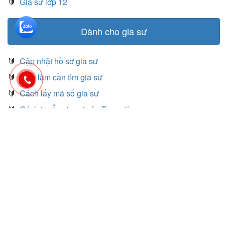
🔰
Gia sư lớp 12
Dành cho gia sư
🔰
Cập nhật hồ sơ gia sư
🔰
Việc làm cần tìm gia sư
🔰
Cách lấy mã số gia sư
🔰
Cách tuyển gia sư của Trung tâm
Hãy like facebook để nhận thông tin lớp mới thường xuyên