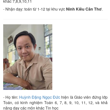
khác
7,8,9,10,11
- Nhận dạy:
toán từ 1-12
tại khu vực
Ninh Kiều Cần Thơ
.
- Họ tên:
Huỳnh Đặng Ngọc Đức
hiện là
Giáo viên đứng lớp
Toán
, có kinh nghiệm
Toán 6, 7, 8, 9, 10, 11, 12
, và khả
năng dạy các môn khác
Tin học