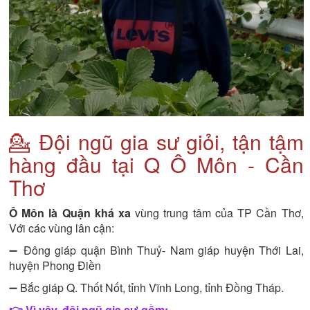
💁 Đội ngũ gia sư giỏi, tận tậm
hàng đầu tại Q Ô Môn - Cần
Thơ
Ô Môn là Quận khá xa
vùng trung tâm của TP Cần Thơ,
Với các vùng lân cận:
➖ Đông giáp quận Bình Thuỷ- Nam giáp huyện Thới Lai,
huyện Phong Điền
➖ Bắc giáp Q. Thốt Nốt, tỉnh Vĩnh Long, tỉnh Đồng Tháp.
👉 Vì vậy, đội ngũ gia sư gồm: