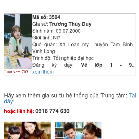
Mã số:
3504
Gia sư:
Trương Thùy Duy
Sinh năm:
09.07.2000
Giới tính:
Nữ
Quê quán:
Xã Loan mỹ_ huyện Tam Bình_
Vĩnh Long
Trình độ:
Tốt nghiệp đại học
Đăng ký dạy:
Vẽ lớp 1 - 9
...
xem thêm
Lượt xem:
703
Hãy xem thêm gia sư từ hệ thống của Trung tâm:
Tại
đây!
0916 774 630
hoặc liên hệ: