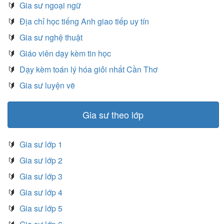
🔰
Gia sư ngoại ngữ
🔰
Địa chỉ học tiếng Anh giao tiếp uy tín
🔰
Gia sư nghệ thuật
🔰
Giáo viên dạy kèm tin học
🔰
Dạy kèm toán lý hóa giỏi nhất Cần Thơ
🔰
Gia sư luyện vẽ
Gia sư theo lớp
🔰
Gia sư lớp 1
🔰
Gia sư lớp 2
🔰
Gia sư lớp 3
🔰
Gia sư lớp 4
🔰
Gia sư lớp 5