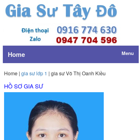
Home
Menu
Home |
gia sư lớp 1
| gia sư Võ Thị Oanh Kiều
HỒ SƠ GIA SƯ