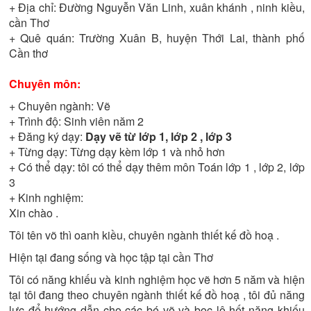
+ Địa chỉ:
Đường Nguyễn Văn Linh, xuân khánh , ninh kiều,
cần Thơ
+ Quê quán:
Trường Xuân B, huyện Thới Lai, thành phố
Cần thơ
Chuyên môn:
+ Chuyên ngành:
Vẽ
+ Trình độ:
Sinh viên năm 2
+ Đăng ký dạy:
Dạy vẽ từ lớp 1, lớp 2 , lớp 3
+ Từng dạy:
Từng dạy kèm lớp 1 và nhỏ hơn
+ Có thể dạy:
tôi có thể dạy thêm môn Toán lớp 1 , lớp 2, lớp
3
+ Kinh nghiệm:
Xin chào .
Tôi tên võ thì oanh kiều, chuyên ngành thiết kế đồ hoạ .
Hiện tại đang sống và học tập tại cần Thơ
Tôi có năng khiếu và kinh nghiệm học vẽ hơn 5 năm và hiện
tại tôi đang theo chuyên ngành thiết kế đồ hoạ , tôi đủ năng
lực để hướng dẫn cho các bé vẽ và bọc lộ hết năng khiếu