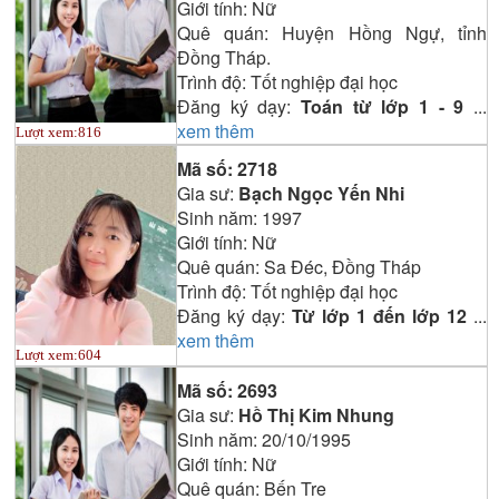
Giới tính:
Nữ
Quê quán:
Huyện Hồng Ngự, tỉnh
Đồng Tháp.
Trình độ:
Tốt nghiệp đại học
Đăng ký dạy:
Toán từ lớp 1 - 9
...
xem thêm
Lượt xem:
816
Mã số:
2718
Gia sư:
Bạch Ngọc Yến Nhi
Sinh năm:
1997
Giới tính:
Nữ
Quê quán:
Sa Đéc, Đồng Tháp
Trình độ:
Tốt nghiệp đại học
Đăng ký dạy:
Từ lớp 1 đến lớp 12
...
xem thêm
Lượt xem:
604
Mã số:
2693
Gia sư:
Hồ Thị Kim Nhung
Sinh năm:
20/10/1995
Giới tính:
Nữ
Quê quán:
Bến Tre