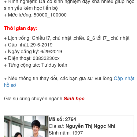
+ Kinh nghiệm:
Đã có kinh nghiệm dạy khá nhiều giúp học
sinh yếu kém học tiến bộ
+ Mức lương:
50000_100000
Thời gian dạy:
+ Lịch trống:
Chiều t7, chủ nhật ,chiều 2_6 tối t7_ chủ nhật
+ Cập nhật:
29-6-2019
+ Ngày đăng ký:
6/29/2019
+ Điện thoại:
03833230xx
+ Từng cộng tác:
Tư duy toán
+ Nếu thông tin thay đổi, các bạn gia sư vui lòng
Cập nhật
hồ sơ
Gia sư cùng chuyên ngành
Sinh học
Mã số:
2764
Gia sư:
Nguyễn Thị Ngọc Nhi
Sinh năm:
1997