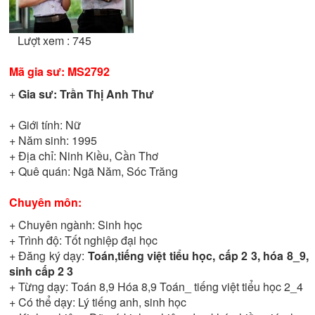
Lượt xem : 745
Mã gia sư:
MS2792
+
Gia sư:
Trần Thị Anh Thư
+ Giới tính:
Nữ
+ Năm sinh:
1995
+ Địa chỉ:
Ninh Kiều, Cần Thơ
+ Quê quán:
Ngã Năm, Sóc Trăng
Chuyên môn:
+ Chuyên ngành:
Sinh học
+ Trình độ:
Tốt nghiệp đại học
+ Đăng ký dạy:
Toán,tiếng việt tiểu học, cấp 2 3, hóa 8_9,
sinh cấp 2 3
+ Từng dạy:
Toán 8,9 Hóa 8,9 Toán_ tiếng việt tiểu học 2_4
+ Có thể dạy:
Lý tiếng anh, sinh học