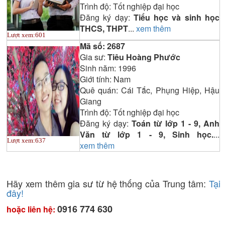
Trình độ:
Tốt nghiệp đại học
Đăng ký dạy:
Tiểu học và sinh học
THCS, THPT
...
xem thêm
Lượt xem:
601
Mã số:
2687
Gia sư:
Tiêu Hoàng Phước
Sinh năm:
1996
Giới tính:
Nam
Quê quán:
Cái Tắc, Phụng Hiệp, Hậu
Giang
Trình độ:
Tốt nghiệp đại học
Đăng ký dạy:
Toán từ lớp 1 - 9, Anh
Văn từ lớp 1 - 9, Sinh học.
...
Lượt xem:
637
xem thêm
Hãy xem thêm gia sư từ hệ thống của Trung tâm:
Tại
đây!
0916 774 630
hoặc liên hệ: