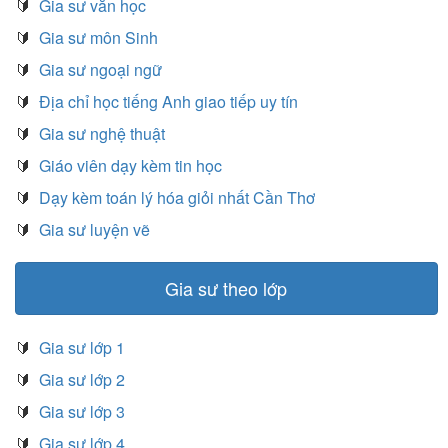
🔰
Gia sư văn học
🔰
Gia sư môn Sinh
🔰
Gia sư ngoại ngữ
🔰
Địa chỉ học tiếng Anh giao tiếp uy tín
🔰
Gia sư nghệ thuật
🔰
Giáo viên dạy kèm tin học
🔰
Dạy kèm toán lý hóa giỏi nhất Cần Thơ
🔰
Gia sư luyện vẽ
Gia sư theo lớp
🔰
Gia sư lớp 1
🔰
Gia sư lớp 2
🔰
Gia sư lớp 3
🔰
Gia sư lớp 4