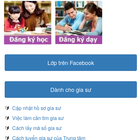
Lớp trên Facebook
Dành cho gia sư
🔰
Cập nhật hồ sơ gia sư
🔰
Việc làm cần tìm gia sư
🔰
Cách lấy mã số gia sư
🔰
Cách tuyển gia sư của Trung tâm