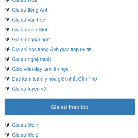
🔰
Gia sư tiếng Anh
🔰
Gia sư văn học
🔰
Gia sư môn Sinh
🔰
Gia sư ngoại ngữ
🔰
Địa chỉ học tiếng Anh giao tiếp uy tín
🔰
Gia sư nghệ thuật
🔰
Giáo viên dạy kèm tin học
🔰
Dạy kèm toán lý hóa giỏi nhất Cần Thơ
🔰
Gia sư luyện vẽ
Gia sư theo lớp
🔰
Gia sư lớp 1
🔰
Gia sư lớp 2