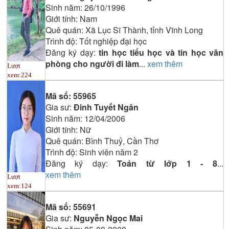
Sinh năm:
26/10/1996
Giới tính:
Nam
Quê quán:
Xã Lục Sĩ Thành, tỉnh Vĩnh Long
Trình độ:
Tốt nghiệp đại học
Đăng ký dạy:
tin học tiểu học và tin học văn
phòng cho người đi làm
...
xem thêm
Lượt
xem:
224
Mã số:
55965
Gia sư:
Đinh Tuyết Ngân
Sinh năm:
12/04/2006
Giới tính:
Nữ
Quê quán:
Bình Thuỷ, Cần Thơ
Trình độ:
Sinh viên năm 2
Đăng ký dạy:
Toán từ lớp 1 - 8
...
xem thêm
Lượt
xem:
124
Mã số:
55691
Gia sư:
Nguyễn Ngọc Mai