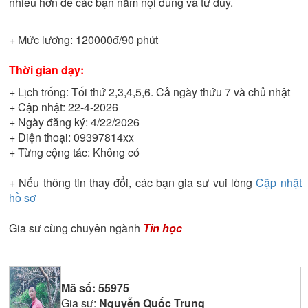
nhiều hơn để các bạn nắm nội dung và tư duy.
+ Mức lương:
120000đ/90 phút
Thời gian dạy:
+ Lịch trống:
Tối thứ 2,3,4,5,6. Cả ngày thứu 7 và chủ nhật
+ Cập nhật:
22-4-2026
+ Ngày đăng ký:
4/22/2026
+ Điện thoại:
09397814xx
+ Từng cộng tác:
Không có
+ Nếu thông tin thay đổi, các bạn gia sư vui lòng
Cập nhật
hồ sơ
Gia sư cùng chuyên ngành
Tin học
Mã số:
55975
Gia sư:
Nguyễn Quốc Trung