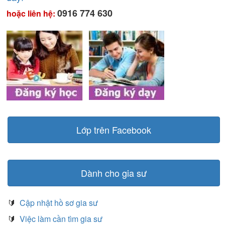
0916 774 630
hoặc liên hệ:
Lớp trên Facebook
Dành cho gia sư
🔰
Cập nhật hồ sơ gia sư
🔰
Việc làm cần tìm gia sư