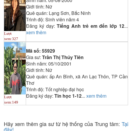
Sinh năm:
05-08-2000
Giới tính:
Nữ
Quê quán:
Lạng Sơn, Bắc Ninh
Trình độ:
Sinh viên năm 4
Đăng ký dạy:
Tiếng Anh trẻ em đến lớp 12
...
xem thêm
Lượt
xem:
327
Mã số:
55929
Gia sư:
Trần Thị Thúy Tiên
Sinh năm:
05/10/2001
Giới tính:
Nữ
Quê quán:
ấp An Bình, xã An Lạc Thôn, TP Cần
Thơ
Trình độ:
Tốt nghiệp đại học
Đăng ký dạy:
Tin học 1-12
...
xem thêm
Lượt
xem:
149
Hãy xem thêm gia sư từ hệ thống của Trung tâm:
Tại
đây!