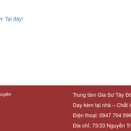
âm:
Tại đây!
 xuyên
Trung tâm Gia Sư Tây Đ
Dạy kèm tại nhà – Chất 
Điện thoại: 0947 704 59
Địa chỉ: 73/33 Nguyễn T