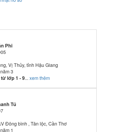
n Phi
005
ung, Vị Thủy, tỉnh Hậu Giang
 năm 3
từ lớp 1 - 9
...
xem thêm
hanh Tú
07
kV Đông bình , Tân lộc, Cần Thơ
 năm 1