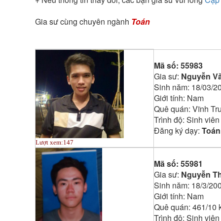
Gia sư cùng chuyên ngành
Toán
Mã số:
55983
Gia sư:
Nguyễn Vă
Sinh năm:
18/03/2
Giới tính:
Nam
Quê quán:
Vĩnh Tr
Trình độ:
Sinh viên
Đăng ký dạy:
Toán 
Lượt xem:
147
Mã số:
55981
Gia sư:
Nguyễn T
Sinh năm:
18/3/20
Giới tính:
Nam
Quê quán:
461/10 
Trình độ:
Sinh viên