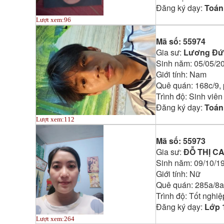
Đăng ký dạy:
Toán 
Lượt xem:
96
Mã số:
55974
Gia sư:
Lương Đứ
Sinh năm:
05/05/2
Giới tính:
Nam
Quê quán:
168c/9,
Trình độ:
Sinh viên
Đăng ký dạy:
Toán 
Lượt xem:
112
Mã số:
55973
Gia sư:
ĐỖ THỊ C
Sinh năm:
09/10/1
Giới tính:
Nữ
Quê quán:
285a/8a 
Trình độ:
Tốt nghiệ
Đăng ký dạy:
Lớp 
Lượt xem:
264