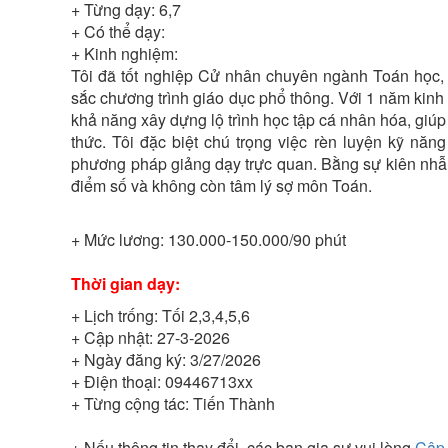
+ Từng dạy:
6,7
+ Có thể dạy:
+ Kinh nghiệm:
Tôi đã tốt nghiệp Cử nhân chuyên ngành Toán học, 
sắc chương trình giáo dục phổ thông. Với 1 năm kinh
khả năng xây dựng lộ trình học tập cá nhân hóa, giú
thức. Tôi đặc biệt chú trọng việc rèn luyện kỹ năng
phương pháp giảng dạy trực quan. Bằng sự kiên nhẫn,
điểm số và không còn tâm lý sợ môn Toán.
+ Mức lương:
130.000-150.000/90 phút
Thời gian dạy:
+ Lịch trống:
Tối 2,3,4,5,6
+ Cập nhật:
27-3-2026
+ Ngày đăng ký:
3/27/2026
+ Điện thoại:
09446713xx
+ Từng cộng tác:
Tiến Thành
+ Nếu thông tin thay đổi, các bạn gia sư vui lòng
Cập 