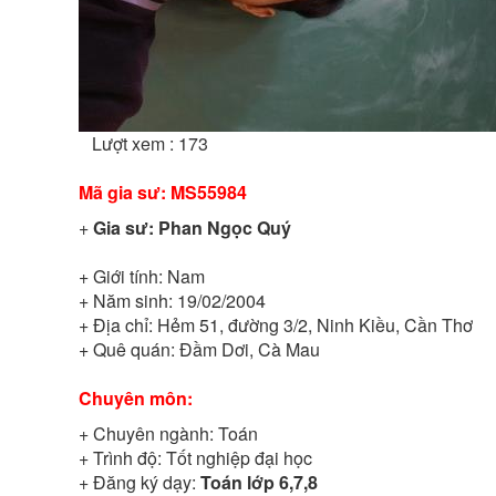
Lượt xem : 173
Mã gia sư:
MS55984
+
Gia sư:
Phan Ngọc Quý
+ Giới tính:
Nam
+ Năm sinh:
19/02/2004
+ Địa chỉ:
Hẻm 51, đường 3/2, Ninh Kiều, Cần Thơ
+ Quê quán:
Đầm Dơi, Cà Mau
Chuyên môn:
+ Chuyên ngành:
Toán
+ Trình độ:
Tốt nghiệp đại học
+ Đăng ký dạy:
Toán lớp 6,7,8