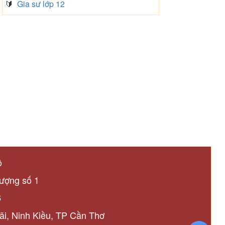
🔰
Gia sư lớp 12
ô
lượng số 1
6
rãi, Ninh Kiều, TP Cần Thơ