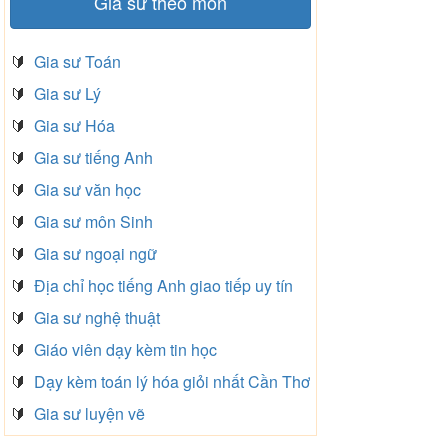
Gia sư theo môn
🔰
Gia sư Toán
🔰
Gia sư Lý
🔰
Gia sư Hóa
🔰
Gia sư tiếng Anh
🔰
Gia sư văn học
🔰
Gia sư môn Sinh
🔰
Gia sư ngoại ngữ
🔰
Địa chỉ học tiếng Anh giao tiếp uy tín
🔰
Gia sư nghệ thuật
🔰
Giáo viên dạy kèm tin học
🔰
Dạy kèm toán lý hóa giỏi nhất Cần Thơ
🔰
Gia sư luyện vẽ