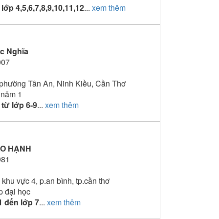
lớp 4,5,6,7,8,9,10,11,12
...
xem thêm
c Nghĩa
007
 phường Tân An, Ninh Kiều, Cần Thơ
 năm 1
từ lớp 6-9
...
xem thêm
AO HẠNH
981
khu vực 4, p.an bình, tp.cần thơ
p đại học
1 đến lớp 7
...
xem thêm