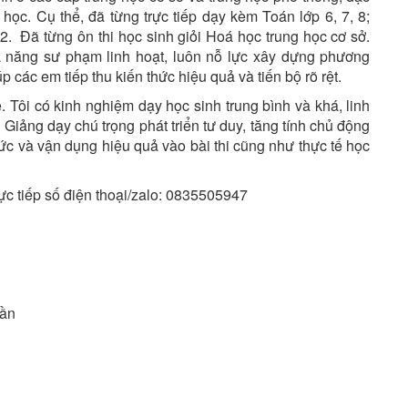
ọc. Cụ thể, đã từng trực tiếp dạy kèm Toán lớp 6, 7, 8;
12. Đã từng ôn thi học sinh giỏi Hoá học trung học cơ sở.
 năng sư phạm linh hoạt, luôn nỗ lực xây dựng phương
 các em tiếp thu kiến thức hiệu quả và tiến bộ rõ rệt.
e. Tôi có kinh nghiệm dạy học sinh trung bình và khá, linh
Giảng dạy chú trọng phát triển tư duy, tăng tính chủ động
ức và vận dụng hiệu quả vào bài thi cũng như thực tế học
rực tiếp số điện thoại/zalo: 0835505947
uần