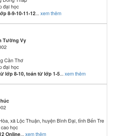
p đại học
lớp 8-9-10-11-12
...
xem thêm
n Tường Vy
002
ng Cần Thơ
p đại học
ừ lớp 8-10, toán từ lớp 1-5
...
xem thêm
Phúc
002
Hòa, xã Lộc Thuận, huyện Bình Đại, tỉnh Bến Tre
 cao học
12 Online
...
xem thêm