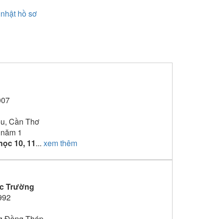
nhật hồ sơ
007
ều, Cần Thơ
 năm 1
học 10, 11
...
xem thêm
c Trường
992
g Đồng Tháp