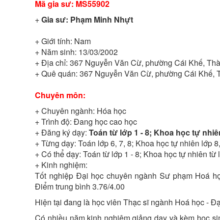
Mã gia sư:
MS55902
+
Gia sư:
Phạm Minh Nhựt
+ Giới tính:
Nam
+ Năm sinh:
13/03/2002
+ Địa chỉ:
367 Nguyễn Văn Cừ, phường Cái Khế, Th
+ Quê quán:
367 Nguyễn Văn Cừ, phường Cái Khế, 
Chuyên môn:
+ Chuyên ngành:
Hóa học
+ Trình độ:
Đang học cao học
+ Đăng ký dạy:
Toán từ lớp 1 - 8; Khoa học tự nhiên
+ Từng dạy:
Toán lớp 6, 7, 8; Khoa học tự nhiên lớp 8
+ Có thể dạy:
Toán từ lớp 1 - 8; Khoa học tự nhiên từ 
+ Kinh nghiệm:
Tốt nghiệp Đại học chuyên ngành Sư phạm Hoá học 
Điểm trung bình 3.76/4.00
Hiện tại đang là học viên Thạc sĩ ngành Hoá học - Đ
Có nhiều năm kinh nghiệm giảng dạy và kèm học sinh