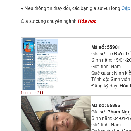
+ Nếu thông tin thay đổi, các bạn gia sư vui lòng
Cập 
Gia sư cùng chuyên ngành
Hóa học
Mã số:
55901
Gia sư:
Lê Đức Trí
Sinh năm:
15/01/2
Giới tính:
Nam
Quê quán:
Ninh ki
Trình độ:
Sinh viên
Đăng ký dạy:
Hóa 
Lượt xem:
211
Mã số:
55886
Gia sư:
Phạm Ngọ
Sinh năm:
04-01-1
Giới tính:
Nam
Quê quán:
Lai Vun