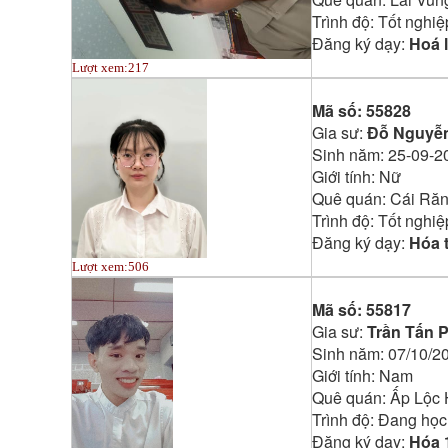
Trình độ:
Tốt nghiệ
Đăng ký dạy:
Hoá 
Lượt xem:
217
Mã số:
55828
Gia sư:
Đỗ Nguyễ
Sinh năm:
25-09-2
Giới tính:
Nữ
Quê quán:
Cái Ră
Trình độ:
Tốt nghiệ
Đăng ký dạy:
Hóa t
Lượt xem:
506
Mã số:
55817
Gia sư:
Trần Tấn 
Sinh năm:
07/10/2
Giới tính:
Nam
Quê quán:
Ấp Lộc 
Trình độ:
Đang học
Đăng ký dạy:
Hóa 