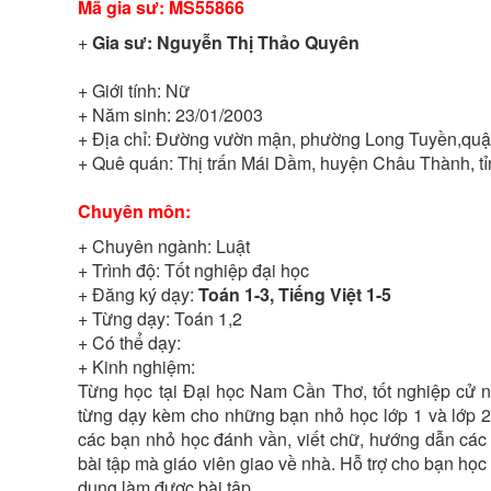
Mã gia sư:
MS55866
+
Gia sư:
Nguyễn Thị Thảo Quyên
+ Giới tính:
Nữ
+ Năm sinh:
23/01/2003
+ Địa chỉ:
Đường vườn mận, phường Long Tuyền,quận
+ Quê quán:
Thị trấn Mái Dầm, huyện Châu Thành, t
Chuyên môn:
+ Chuyên ngành:
Luật
+ Trình độ:
Tốt nghiệp đại học
+ Đăng ký dạy:
Toán 1-3, Tiếng Việt 1-5
+ Từng dạy:
Toán 1,2
+ Có thể dạy:
+ Kinh nghiệm:
Từng học tại Đại học Nam Cần Thơ, tốt nghiệp cử n
từng dạy kèm cho những bạn nhỏ học lớp 1 và lớp 2
các bạn nhỏ học đánh vần, viết chữ, hướng dẫn các 
bài tập mà giáo viên giao về nhà. Hỗ trợ cho bạn học
dụng làm được bài tập.