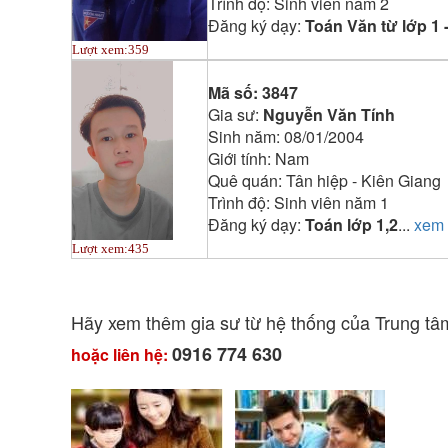
Trình độ:
Sinh viên năm 2
Đăng ký dạy:
Toán Văn từ lớp 1 -
Lượt xem:
359
Mã số:
3847
Gia sư:
Nguyễn Văn Tính
Sinh năm:
08/01/2004
Giới tính:
Nam
Quê quán:
Tân hiệp - Kiên Giang
Trình độ:
Sinh viên năm 1
Đăng ký dạy:
Toán lớp 1,2
...
xem
Lượt xem:
435
Hãy xem thêm gia sư từ hệ thống của Trung t
0916 774 630
hoặc liên hệ: