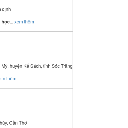
m định
u học
...
xem thêm
Mỹ, huyện Kế Sách, tỉnh Sóc Trăng
em thêm
Thủy, Cần Thơ