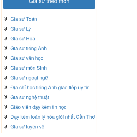
Gia sư theo môn
🔰
Gia sư Toán
🔰
Gia sư Lý
🔰
Gia sư Hóa
🔰
Gia sư tiếng Anh
🔰
Gia sư văn học
🔰
Gia sư môn Sinh
🔰
Gia sư ngoại ngữ
🔰
Địa chỉ học tiếng Anh giao tiếp uy tín
🔰
Gia sư nghệ thuật
🔰
Giáo viên dạy kèm tin học
🔰
Dạy kèm toán lý hóa giỏi nhất Cần Thơ
🔰
Gia sư luyện vẽ