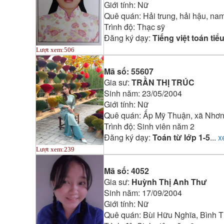
Giới tính:
Nữ
Quê quán:
Hải trung, hải hậu, na
Trình độ:
Thạc sỹ
Đăng ký dạy:
Tiếng việt toán tiể
Lượt xem:
506
Mã số:
55607
Gia sư:
TRẦN THỊ TRÚC
Sinh năm:
23/05/2004
Giới tính:
Nữ
Quê quán:
Ấp Mỹ Thuận, xã Nhơn 
Trình độ:
Sinh viên năm 2
Đăng ký dạy:
Toán từ lớp 1-5
...
x
Lượt xem:
239
Mã số:
4052
Gia sư:
Huỳnh Thị Anh Thư
Sinh năm:
17/09/2004
Giới tính:
Nữ
Quê quán:
Bùi Hữu Nghĩa, Bình 