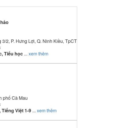
Thảo
3/2, P. Hưng Lợi, Q. Ninh Kiều, TpCT
c
c, Tiểu học
...
xem thêm
h phố Cà Mau
c
, Tiếng Việt 1-9
...
xem thêm