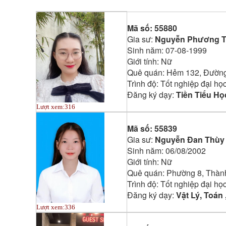
Mã số:
55880
Gia sư:
Nguyễn Phương 
Sinh năm:
07-08-1999
Giới tính:
Nữ
Quê quán:
Hẻm 132, Đường 
Trình độ:
Tốt nghiệp đại họ
Đăng ký dạy:
Tiền Tiểu Họ
Lượt xem:
316
Mã số:
55839
Gia sư:
Nguyễn Đan Thùy
Sinh năm:
06/08/2002
Giới tính:
Nữ
Quê quán:
Phường 8, Thàn
Trình độ:
Tốt nghiệp đại họ
Đăng ký dạy:
Vật Lý, Toán 
Lượt xem:
336