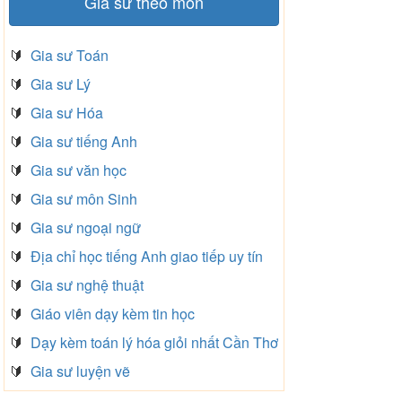
Gia sư theo môn
🔰
Gia sư Toán
🔰
Gia sư Lý
🔰
Gia sư Hóa
🔰
Gia sư tiếng Anh
🔰
Gia sư văn học
🔰
Gia sư môn Sinh
🔰
Gia sư ngoại ngữ
🔰
Địa chỉ học tiếng Anh giao tiếp uy tín
🔰
Gia sư nghệ thuật
🔰
Giáo viên dạy kèm tin học
🔰
Dạy kèm toán lý hóa giỏi nhất Cần Thơ
🔰
Gia sư luyện vẽ