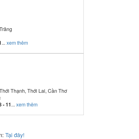
Trăng
1
...
xem thêm
 Thới Thạnh, Thới Lai, Cần Thơ
c
8 - 11
...
xem thêm
âm:
Tại đây!