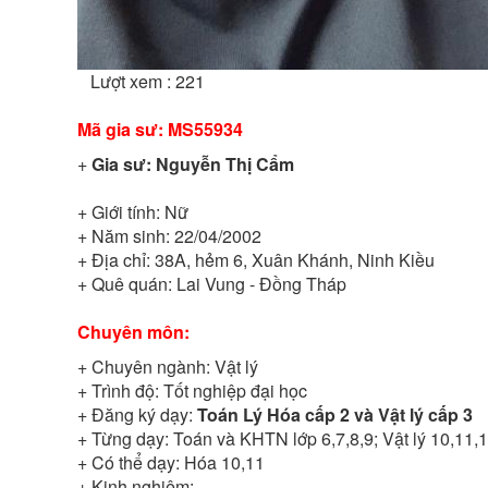
Lượt xem : 221
Mã gia sư:
MS55934
+
Gia sư:
Nguyễn Thị Cẩm
+ Giới tính:
Nữ
+ Năm sinh:
22/04/2002
+ Địa chỉ:
38A, hẻm 6, Xuân Khánh, Ninh Kiều
+ Quê quán:
Lai Vung - Đồng Tháp
Chuyên môn:
+ Chuyên ngành:
Vật lý
+ Trình độ:
Tốt nghiệp đại học
+ Đăng ký dạy:
Toán Lý Hóa cấp 2 và Vật lý cấp 3
+ Từng dạy:
Toán và KHTN lớp 6,7,8,9; Vật lý 10,11,1
+ Có thể dạy:
Hóa 10,11
+ Kinh nghiệm: