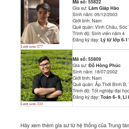
Mã số:
55822
Gia sư:
Lâm Giáp Hào
Sinh năm:
05/12/2003
Giới tính:
Nam
Quê quán:
Vĩnh Châu, Sóc 
Trình độ:
Sinh viên năm 4
Đăng ký dạy:
Lý từ lớp 6-1
Lượt xem:
377
Mã số:
55809
Gia sư:
Đỗ Hồng Phúc
Sinh năm:
18/07/2002
Giới tính:
Nam
Quê quán:
Ấp Thới Bình B,
Trình độ:
Tốt nghiệp đại họ
Đăng ký dạy:
Toán 6- 9, Lí 
Lượt xem:
333
Hãy xem thêm gia sư từ hệ thống của Trung t