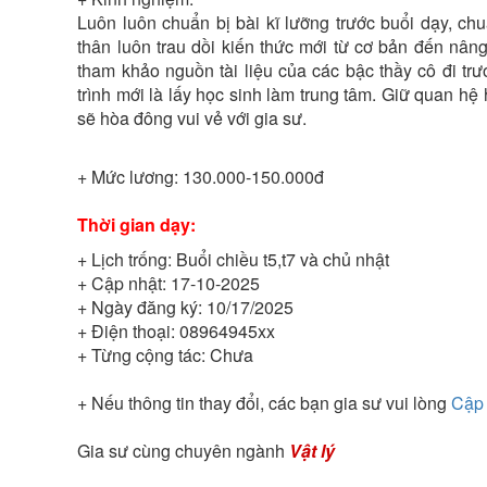
Luôn luôn chuẩn bị bài kĩ lưỡng trước buổi dạy, chu
thân luôn trau dồi kiến thức mới từ cơ bản đến nâng
tham khảo nguồn tài liệu của các bậc thầy cô đi tr
trình mới là lấy học sinh làm trung tâm. Giữ quan h
sẽ hòa đông vui vẻ với gia sư.
+ Mức lương:
130.000-150.000đ
Thời gian dạy:
+ Lịch trống:
Buổi chiều t5,t7 và chủ nhật
+ Cập nhật:
17-10-2025
+ Ngày đăng ký:
10/17/2025
+ Điện thoại:
08964945xx
+ Từng cộng tác:
Chưa
+ Nếu thông tin thay đổi, các bạn gia sư vui lòng
Cập 
Gia sư cùng chuyên ngành
Vật lý