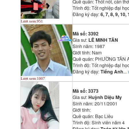
Quê quán:
Thốt nốt, cần th
Trình độ:
Tốt nghiệp đại họ
Đăng ký dạy:
6, 7, 8, 9, 10,
Lượt xem:
951
Mã số:
3392
Gia sư:
LÊ MINH TÂN
Sinh năm:
1987
Giới tính:
Nam
Quê quán:
PHƯỜNG TÂN A
Trình độ:
Tốt nghiệp đại họ
Đăng ký dạy:
Tiếng Anh
...
Lượt xem:
1007
Mã số:
3373
Gia sư:
Huỳnh Diệu My
Sinh năm:
20/11/2001
Giới tính:
Quê quán:
Bạc Liêu
Trình độ:
Sinh viên năm 4
Đăng ký dạy:
Toán từ lớp 