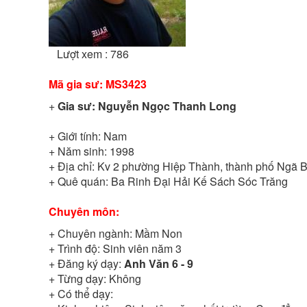
Lượt xem : 786
Mã gia sư:
MS3423
+
Gia sư:
Nguyễn Ngọc Thanh Long
+ Giới tính:
Nam
+ Năm sinh:
1998
+ Địa chỉ:
Kv 2 phường Hiệp Thành, thành phố Ngã 
+ Quê quán:
Ba Rinh Đại Hải Kế Sách Sóc Trăng
Chuyên môn:
+ Chuyên ngành:
Mầm Non
+ Trình độ:
Sinh viên năm 3
+ Đăng ký dạy:
Anh Văn 6 - 9
+ Từng dạy:
Không
+ Có thể dạy: