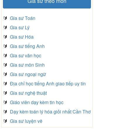
Gia sư theo môn
🔰
Gia sư Toán
🔰
Gia sư Lý
🔰
Gia sư Hóa
🔰
Gia sư tiếng Anh
🔰
Gia sư văn học
🔰
Gia sư môn Sinh
🔰
Gia sư ngoại ngữ
🔰
Địa chỉ học tiếng Anh giao tiếp uy tín
🔰
Gia sư nghệ thuật
🔰
Giáo viên dạy kèm tin học
🔰
Dạy kèm toán lý hóa giỏi nhất Cần Thơ
🔰
Gia sư luyện vẽ