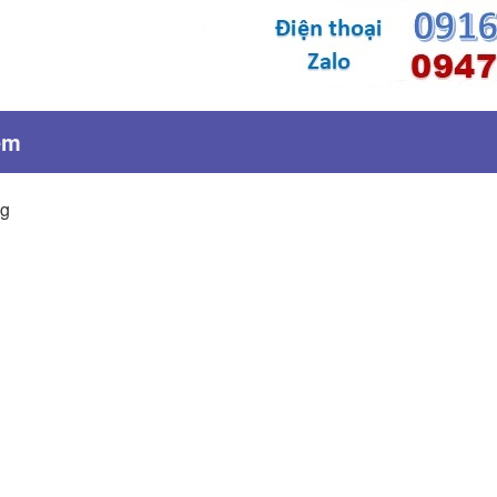
èm
ng