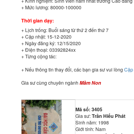
+ Kinh nghiệm:
Sinh viên năm nhất trường Cao đẳng
+ Mức lương:
80000-100000
Thời gian dạy:
+ Lịch trống:
Buổi sáng từ thứ 2 đến thứ 7
+ Cập nhật:
15-12-2020
+ Ngày đăng ký:
12/15/2020
+ Điện thoại:
03392824xx
+ Từng cộng tác:
+ Nếu thông tin thay đổi, các bạn gia sư vui lòng
Cập 
Gia sư cùng chuyên ngành
Mầm Non
Mã số:
3405
Gia sư:
Trần Hiếu Phát
Sinh năm:
1998
Giới tính:
Nam