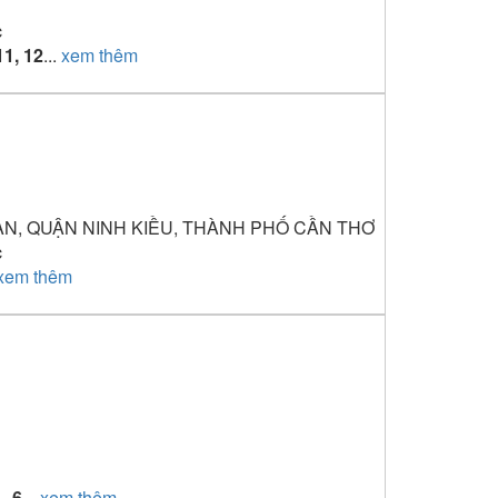
ơ
c
 11, 12
...
xem thêm
N, QUẬN NINH KIỀU, THÀNH PHỐ CẦN THƠ
c
xem thêm
1–6
...
xem thêm