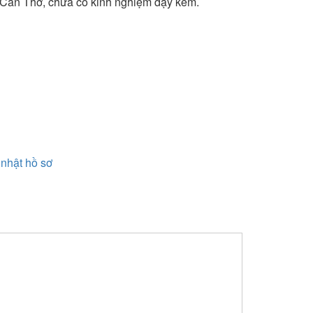
 Cần Thơ, chưa có kinh nghiệm dạy kèm.
nhật hồ sơ