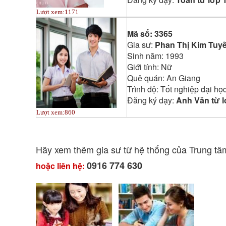
Lượt xem:
1171
Mã số:
3365
Gia sư:
Phan Thị Kim Tuy
Sinh năm:
1993
Giới tính:
Nữ
Quê quán:
An Giang
Trình độ:
Tốt nghiệp đại họ
Đăng ký dạy:
Anh Văn từ l
Lượt xem:
860
Hãy xem thêm gia sư từ hệ thống của Trung t
0916 774 630
hoặc liên hệ: