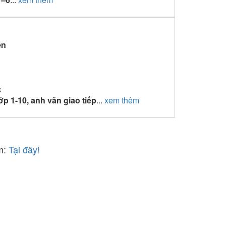
ền
c
ớp 1-10, anh văn giao tiếp
...
xem thêm
âm:
Tại đây!