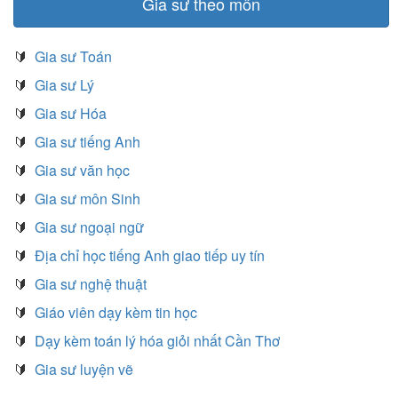
Gia sư theo môn
🔰
Gia sư Toán
🔰
Gia sư Lý
🔰
Gia sư Hóa
🔰
Gia sư tiếng Anh
🔰
Gia sư văn học
🔰
Gia sư môn Sinh
🔰
Gia sư ngoại ngữ
🔰
Địa chỉ học tiếng Anh giao tiếp uy tín
🔰
Gia sư nghệ thuật
🔰
Giáo viên dạy kèm tin học
🔰
Dạy kèm toán lý hóa giỏi nhất Cần Thơ
🔰
Gia sư luyện vẽ