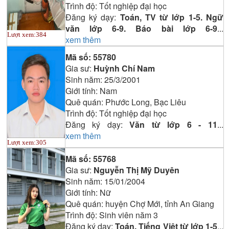
Trình độ:
Tốt nghiệp đại học
Đăng ký dạy:
Toán, TV từ lớp 1-5. Ngữ
văn lớp 6-9. Báo bài lớp 6-9
...
Lượt xem:
384
xem thêm
Mã số:
55780
Gia sư:
Huỳnh Chí Nam
Sinh năm:
25/3/2001
Giới tính:
Nam
Quê quán:
Phước Long, Bạc Liêu
Trình độ:
Tốt nghiệp đại học
Đăng ký dạy:
Văn từ lớp 6 - 11
...
xem thêm
Lượt xem:
305
Mã số:
55768
Gia sư:
Nguyễn Thị Mỹ Duyên
Sinh năm:
15/01/2004
Giới tính:
Nữ
Quê quán:
huyện Chợ Mới, tỉnh An Giang
Trình độ:
Sinh viên năm 3
Đăng ký dạy:
Toán, Tiếng Việt từ lớp 1-5
...