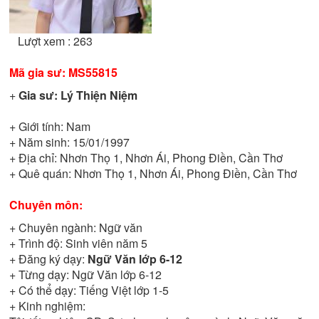
Lượt xem : 263
Mã gia sư:
MS55815
+
Gia sư:
Lý Thiện Niệm
+ Giới tính:
Nam
+ Năm sinh:
15/01/1997
+ Địa chỉ:
Nhơn Thọ 1, Nhơn Ái, Phong Điền, Cần Thơ
+ Quê quán:
Nhơn Thọ 1, Nhơn Ái, Phong Điền, Cần Thơ
Chuyên môn:
+ Chuyên ngành:
Ngữ văn
+ Trình độ:
Sinh viên năm 5
+ Đăng ký dạy:
Ngữ Văn lớp 6-12
+ Từng dạy:
Ngữ Văn lớp 6-12
+ Có thể dạy:
Tiếng Việt lớp 1-5
+ Kinh nghiệm: