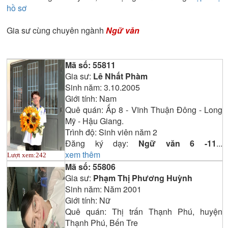
hồ sơ
Gia sư cùng chuyên ngành
Ngữ văn
Mã số:
55811
Gia sư:
Lê Nhất Phàm
Sinh năm:
3.10.2005
Giới tính:
Nam
Quê quán:
Ấp 8 - Vĩnh Thuận Đông - Long
Mỹ - Hậu Giang.
Trình độ:
Sinh viên năm 2
Đăng ký dạy:
Ngữ văn 6 -11
...
xem thêm
Lượt xem:
242
Mã số:
55806
Gia sư:
Phạm Thị Phương Huỳnh
Sinh năm:
Năm 2001
Giới tính:
Nữ
Quê quán:
Thị trấn Thạnh Phú, huyện
Thạnh Phú, Bến Tre