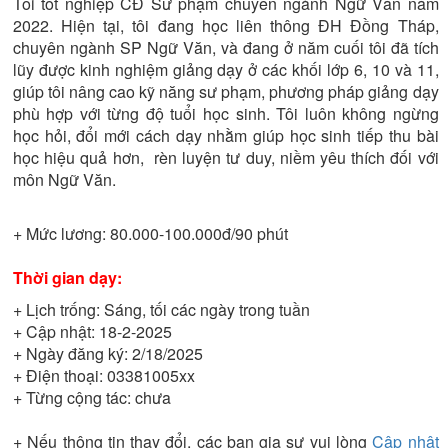
Tôi tốt nghiệp CĐ Sư phạm chuyên ngành Ngữ Văn năm
2022. Hiện tại, tôi đang học liên thông ĐH Đồng Tháp,
chuyên ngành SP Ngữ Văn, và đang ở năm cuối tôi đã tích
lũy được kinh nghiệm giảng dạy ở các khối lớp 6, 10 và 11,
giúp tôi nâng cao kỹ năng sư phạm, phương pháp giảng dạy
phù hợp với từng độ tuổi học sinh. Tôi luôn không ngừng
học hỏi, đổi mới cách dạy nhằm giúp học sinh tiếp thu bài
học hiệu quả hơn, rèn luyện tư duy, niềm yêu thích đối với
môn Ngữ Văn.
+ Mức lương:
80.000-100.000đ/90 phút
Thời gian dạy:
+ Lịch trống:
Sáng, tối các ngày trong tuần
+ Cập nhật:
18-2-2025
+ Ngày đăng ký:
2/18/2025
+ Điện thoại:
03381005xx
+ Từng cộng tác:
chưa
+ Nếu thông tin thay đổi, các bạn gia sư vui lòng
Cập nhật