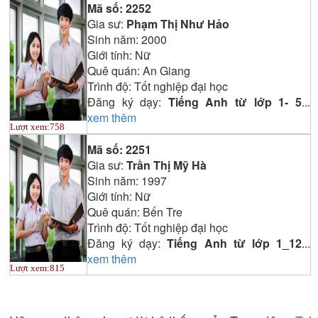
Mã số:
2252
Gia sư:
Phạm Thị Như Hảo
Sinh năm:
2000
Giới tính:
Nữ
Quê quán:
An Giang
Trình độ:
Tốt nghiệp đại học
Đăng ký dạy:
Tiếng Anh từ lớp 1- 5
...
xem thêm
Lượt xem:
758
Mã số:
2251
Gia sư:
Trần Thị Mỹ Hà
Sinh năm:
1997
Giới tính:
Nữ
Quê quán:
Bến Tre
Trình độ:
Tốt nghiệp đại học
Đăng ký dạy:
Tiếng Anh từ lớp 1_12
...
xem thêm
Lượt xem:
815