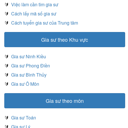
🔰
Việc làm cần tìm gia sư
🔰
Cách lấy mã số gia sư
🔰
Cách tuyển gia sư của Trung tâm
Gia sư theo Khu vực
🔰
Gia sư Ninh Kiều
🔰
Gia sư Phong Điền
🔰
Gia sư Bình Thủy
🔰
Gia sư Ô Môn
Gia sư theo môn
🔰
Gia sư Toán
🔰
Gia sư Lý