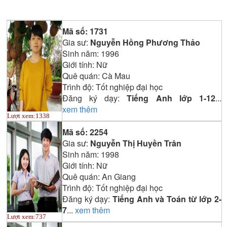
Mã số:
1731
Gia sư:
Nguyễn Hồng Phương Thảo
Sinh năm:
1996
Giới tính:
Nữ
Quê quán:
Cà Mau
Trình độ:
Tốt nghiệp đại học
Đăng ký dạy:
Tiếng Anh lớp 1-12
...
xem thêm
Lượt xem:
1338
Mã số:
2254
Gia sư:
Nguyễn Thị Huyền Trân
Sinh năm:
1998
Giới tính:
Nữ
Quê quán:
An Giang
Trình độ:
Tốt nghiệp đại học
Đăng ký dạy:
Tiếng Anh và Toán từ lớp 2-
7
...
xem thêm
Lượt xem:
737