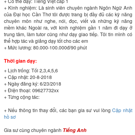
+ Có thể dạy:
Tiếng Việt cấp 1
+ Kinh nghiệm:
Là sinh viên chuyên ngành Ngôn Ngữ Anh
của Đại học Cần Thơ tôi được trang bị đầy đủ các kỹ năng
chuyên môn như nghe, nói, đọc, viết và những kỹ năng
mềm khác Ngoài ra, với kinh nghiệm gần 1 năm đi dạy ở
trung tâm, làm tutor cũng như dạy giao tiếp. Tôi tin mình có
thể hợp tác và giảng dạy tốt cho các em
+ Mức lương:
80.000-100.000đ/90 phút
Thời gian dạy:
+ Lịch trống:
Tối 2,3,4,5,6
+ Cập nhật:
20-8-2018
+ Ngày đăng ký:
6/23/2018
+ Điện thoại:
09627732xx
+ Từng cộng tác:
+ Nếu thông tin thay đổi, các bạn gia sư vui lòng
Cập nhật
hồ sơ
Gia sư cùng chuyên ngành
Tiếng Anh