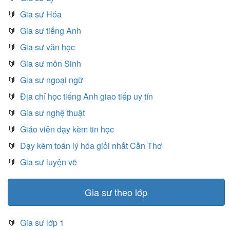
🔰
Gia sư Hóa
🔰
Gia sư tiếng Anh
🔰
Gia sư văn học
🔰
Gia sư môn Sinh
🔰
Gia sư ngoại ngữ
🔰
Địa chỉ học tiếng Anh giao tiếp uy tín
🔰
Gia sư nghệ thuật
🔰
Giáo viên dạy kèm tin học
🔰
Dạy kèm toán lý hóa giỏi nhất Cần Thơ
🔰
Gia sư luyện vẽ
Gia sư theo lớp
🔰
Gia sư lớp 1