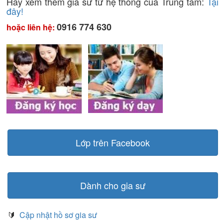
Hãy xem thêm gia sư từ hệ thống của Trung tâm:
Tại
đây!
0916 774 630
hoặc liên hệ:
Lớp trên Facebook
Dành cho gia sư
🔰
Cập nhật hồ sơ gia sư