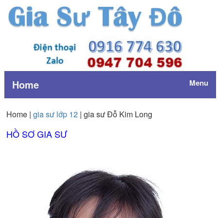
Home
Menu
Home |
gia sư lớp 12
| gia sư Đỗ Kim Long
HỒ SƠ GIA SƯ