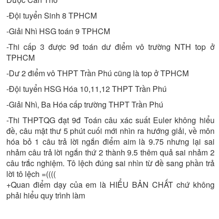
-Đội tuyển Sinh 8 TPHCM
-Giải Nhì HSG toán 9 TPHCM
-Thi cấp 3 được 9đ toán dư điểm vô trường NTH top ở
TPHCM
-Dư 2 điểm vô THPT Trần Phú cũng là top ở TPHCM
-Đội tuyển HSG Hóa 10,11,12 THPT Trần Phú
-Giải Nhì, Ba Hóa cấp trường THPT Trần Phú
-Thi THPTQG đạt 9đ Toán câu xác suất Euler không hiểu
đề, câu mật thư 5 phút cuối mới nhìn ra hướng giải, về môn
hóa bỏ 1 câu trả lời ngắn điểm aim là 9.75 nhưng lại sai
nhảm câu trả lời ngắn thứ 2 thành 9.5 thêm quả sai nhảm 2
câu trắc nghiệm. Tô lệch đúng sai nhìn từ đề sang phần trả
lời tô lệch =((((
+Quan điểm dạy của em là HIỂU BẢN CHẤT chứ không
phải hiểu quy trình làm