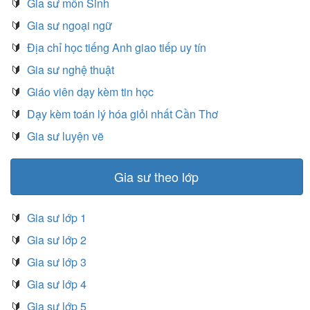
🔰
Gia sư môn Sinh
🔰
Gia sư ngoại ngữ
🔰
Địa chỉ học tiếng Anh giao tiếp uy tín
🔰
Gia sư nghệ thuật
🔰
Giáo viên dạy kèm tin học
🔰
Dạy kèm toán lý hóa giỏi nhất Cần Thơ
🔰
Gia sư luyện vẽ
Gia sư theo lớp
🔰
Gia sư lớp 1
🔰
Gia sư lớp 2
🔰
Gia sư lớp 3
🔰
Gia sư lớp 4
🔰
Gia sư lớp 5