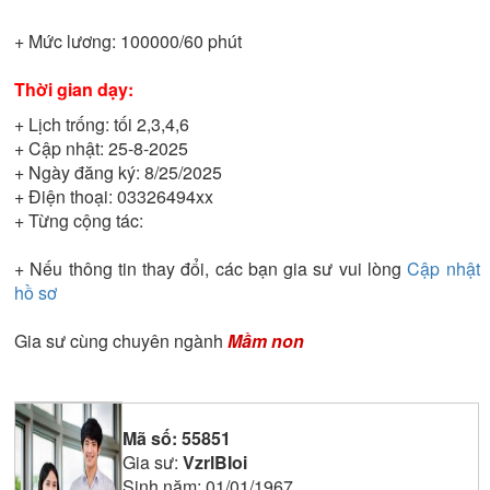
+ Mức lương:
100000/60 phút
Thời gian dạy:
+ Lịch trống:
tối 2,3,4,6
+ Cập nhật:
25-8-2025
+ Ngày đăng ký:
8/25/2025
+ Điện thoại:
03326494xx
+ Từng cộng tác:
+ Nếu thông tin thay đổi, các bạn gia sư vui lòng
Cập nhật
hồ sơ
Gia sư cùng chuyên ngành
Mầm non
Mã số:
55851
Gia sư:
VzrlBIoi
Sinh năm:
01/01/1967