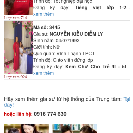
Trình độ:
Tốt nghiệp đại học
Đăng ký dạy:
Tiếng việt lớp 1-2
...
xem thêm
Lượt xem:
714
Mã số:
3445
Gia sư:
NGUYỄN KIỀU DIỄM LY
Sinh năm:
04/07/1992
Giới tính:
Nữ
Quê quán:
Vĩnh Thạnh TPCT
Trình độ:
Giáo viên đứng lớp
Đăng ký dạy:
Kèm Chữ Cho Trẻ 4t - 5t
...
xem thêm
Lượt xem:
924
Hãy xem thêm gia sư từ hệ thống của Trung tâm:
Tại
đây!
0916 774 630
hoặc liên hệ: