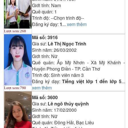
Giới tính:
Nam
Quê quán:
1
Trình độ:
--Chọn trình độ--
Đăng ký dạy:
1
...
xem thêm
Lượt xem:
268
Mã số:
3916
Gia sư:
Lê Thị Ngọc Trinh
Sinh năm:
26/03/2002
Giới tính:
Nữ
Quê quán:
Ấp Mỹ Nhơn - Xã Mỹ Khánh -
Huyện Phong Điền - TP. Cần Thơ
Trình độ:
Sinh viên năm 3
Đăng ký dạy:
Tiếng việt lớp 1 đến lớp 5
...
xem thêm
Lượt xem:
790
Mã số:
3600
Gia sư:
Lê ngô thúy quỳnh
Sinh năm:
17/02/2000
Giới tính:
Nữ
Quê quán:
Đông Hải, Bạc Liêu