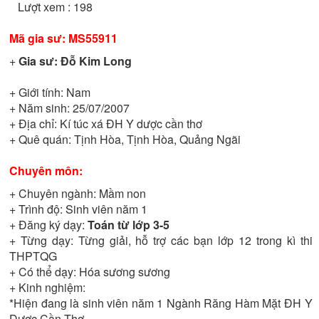
Lượt xem : 198
Mã gia sư:
MS55911
+
Gia sư:
Đỗ Kim Long
+ Giới tính:
Nam
+ Năm sinh:
25/07/2007
+ Địa chỉ:
Kí túc xá ĐH Y dược cần thơ
+ Quê quán:
Tịnh Hòa, Tịnh Hòa, Quảng Ngãi
Chuyên môn:
+ Chuyên ngành:
Mầm non
+ Trình độ:
Sinh viên năm 1
+ Đăng ký dạy:
Toán từ lớp 3-5
+ Từng dạy:
Từng giải, hỗ trợ các bạn lớp 12 trong kì thi
THPTQG
+ Có thể dạy:
Hóa sương sương
+ Kinh nghiệm:
*Hiện đang là sinh viên năm 1 Ngành Răng Hàm Mặt ĐH Y
Dược Cần Thơ