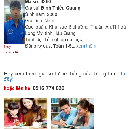
Mã số:
3360
Gia sư:
Đinh Thiều Quang
Sinh năm:
2000
Giới tính:
Nam
Quê quán:
Khu vực 6,phường Thuận An.Thị xã
Long Mỹ, tỉnh Hậu Giang
Trình độ:
Tốt nghiệp đại học
Đăng ký dạy:
Toán 1-5
...
xem thêm
Lượt
xem:
604
Hãy xem thêm gia sư từ hệ thống của Trung tâm:
Tại
đây!
0916 774 630
hoặc liên hệ: