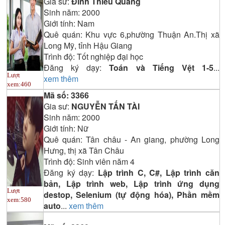
Gia sư:
Đinh Thiều Quang
Sinh năm:
2000
Giới tính:
Nam
Quê quán:
Khu vực 6,phường Thuận An.Thị xã
Long Mỹ, tỉnh Hậu Giang
Trình độ:
Tốt nghiệp đại học
Đăng ký dạy:
Toán và Tiếng Vệt 1-5
...
Lượt
xem thêm
xem:
460
Mã số:
3366
Gia sư:
NGUYỄN TẤN TÀI
Sinh năm:
2000
Giới tính:
Nữ
Quê quán:
Tân châu - An giang, phường Long
Hưng, thị xã Tân Châu
Trình độ:
Sinh viên năm 4
Đăng ký dạy:
Lập trình C, C#, Lập trình căn
bản, Lập trình web, Lập trình ứng dụng
Lượt
destop, Selenium (tự động hóa), Phần mềm
xem:
580
auto
...
xem thêm