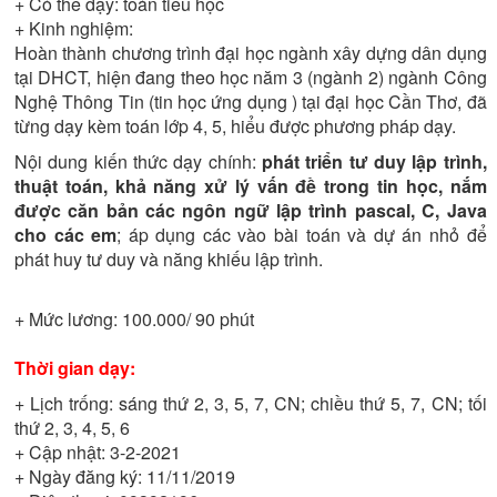
+ Có thể dạy:
toán tiểu học
+ Kinh nghiệm:
Hoàn thành chương trình đại học ngành xây dựng dân dụng
tại DHCT, hiện đang theo học năm 3 (ngành 2) ngành Công
Nghệ Thông Tin (tin học ứng dụng ) tại đại học Cần Thơ, đã
từng dạy kèm toán lớp 4, 5, hiểu được phương pháp dạy.
Nội dung kiến thức dạy chính:
phát triển tư duy lập trình,
thuật toán, khả năng xử lý vấn đề trong tin học, nắm
được căn bản các ngôn ngữ lập trình pascal, C, Java
cho các em
; áp dụng các vào bài toán và dự án nhỏ để
phát huy tư duy và năng khiếu lập trình.
+ Mức lương:
100.000/ 90 phút
Thời gian dạy:
+ Lịch trống:
sáng thứ 2, 3, 5, 7, CN; chiều thứ 5, 7, CN; tối
thứ 2, 3, 4, 5, 6
+ Cập nhật:
3-2-2021
+ Ngày đăng ký:
11/11/2019