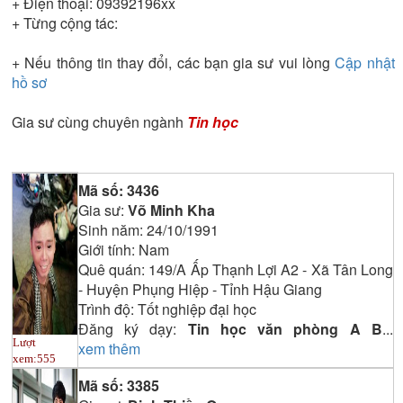
+ Điện thoại:
09392196xx
+ Từng cộng tác:
+ Nếu thông tin thay đổi, các bạn gia sư vui lòng
Cập nhật
hồ sơ
Gia sư cùng chuyên ngành
Tin học
Mã số:
3436
Gia sư:
Võ Minh Kha
Sinh năm:
24/10/1991
Giới tính:
Nam
Quê quán:
149/A Ấp Thạnh Lợi A2 - Xã Tân Long
- Huyện Phụng Hiệp - Tỉnh Hậu Giang
Trình độ:
Tốt nghiệp đại học
Đăng ký dạy:
Tin học văn phòng A B
...
Lượt
xem thêm
xem:
555
Mã số:
3385