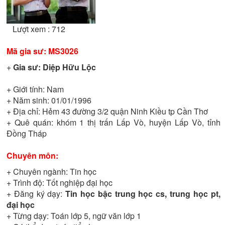
Lượt xem : 712
Mã gia sư:
MS3026
+
Gia sư:
Diệp Hữu Lộc
+ Giới tính:
Nam
+ Năm sinh:
01/01/1996
+ Địa chỉ:
Hẻm 43 đường 3/2 quận Ninh Kiều tp Cần Thơ
+ Quê quán:
khóm 1 thị trấn Lấp Vò, huyện Lấp Vò, tỉnh
Đồng Tháp
Chuyên môn:
+ Chuyên ngành:
Tin học
+ Trình độ:
Tốt nghiệp đại học
+ Đăng ký dạy:
Tin học bậc trung học cs, trung học pt,
đại học
+ Từng dạy:
Toán lớp 5, ngữ văn lớp 1