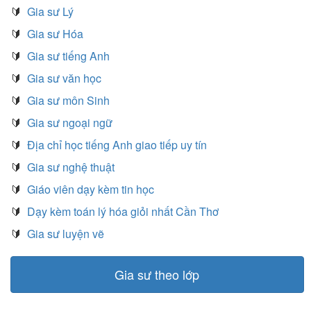
🔰
Gia sư Lý
🔰
Gia sư Hóa
🔰
Gia sư tiếng Anh
🔰
Gia sư văn học
🔰
Gia sư môn Sinh
🔰
Gia sư ngoại ngữ
🔰
Địa chỉ học tiếng Anh giao tiếp uy tín
🔰
Gia sư nghệ thuật
🔰
Giáo viên dạy kèm tin học
🔰
Dạy kèm toán lý hóa giỏi nhất Cần Thơ
🔰
Gia sư luyện vẽ
Gia sư theo lớp