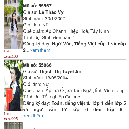
Mã số:
55967
Gia sư:
Lê Thảo Vy
Sinh năm:
30/1/2007
Giới tính:
Nữ
Quê quán:
Ấp Chánh, Hiệp Hoà, Tây Ninh
Trình độ:
Sinh viên năm 1
Đăng ký dạy:
Ngữ Văn, Tiếng Việt cấp 1 và cấp
2
...
xem thêm
Lượt
xem:
138
Mã số:
55966
Gia sư:
Thạch Thị Tuyết An
Sinh năm:
13/08/2004
Giới tính:
Nữ
Quê quán:
Ấp Trà Ốt, xã Tam Ngãi, tỉnh Vĩnh Long
Trình độ:
Tốt nghiệp đại học
Đăng ký dạy:
Toán, tiếng việt từ lớp 1 đến lớp 5
và ngữ văn từ lớp 6 đến lớp 9
...
Lượt
xem thêm
xem:
225