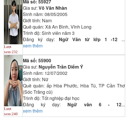
Mã số:
55927
Gia sư:
Võ Văn Nhàn
Sinh năm:
08/05/2005
Giới tính:
Nam
Quê quán:
Xã An Bình, Vĩnh Long
Trình độ:
Sinh viên năm 3
Đăng ký dạy:
Ngữ Văn từ lớp 1 -12
...
xem thêm
Lượt
xem:
232
Mã số:
55900
Gia sư:
Nguyễn Trần Diểm Ý
Sinh năm:
12/07/2002
Giới tính:
Nữ
Quê quán:
ấp Hòa Phước, Hòa Tú, TP Cần Thơ
(Sóc Trăng cũ)
Trình độ:
Tốt nghiệp đại học
Đăng ký dạy:
Ngữ văn 6 - 12
...
Lượt
xem thêm
xem:
240