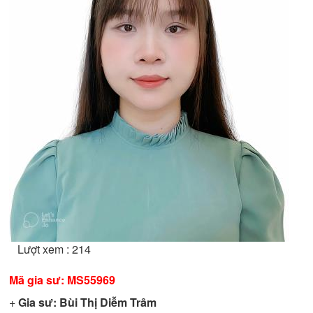
Lượt xem : 214
Mã gia sư:
MS55969
+
Gia sư:
Bùi Thị Diễm Trâm